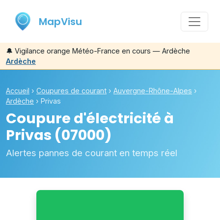
MapVisu
🔔
Vigilance orange Météo-France en cours — Ardèche
Ardèche
Accueil
›
Coupures de courant
›
Auvergne-Rhône-Alpes
›
Ardèche
›
Privas
Coupure d'électricité à
Privas
(07000)
Alertes pannes de courant en temps réel