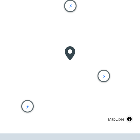
⚡
⚡
⚡
MapLibre