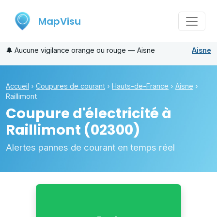
MapVisu
🔔
Aucune vigilance orange ou rouge — Aisne
Aisne
Accueil
›
Coupures de courant
›
Hauts-de-France
›
Aisne
›
Raillimont
Coupure d'électricité à
Raillimont
(02300)
Alertes pannes de courant en temps réel