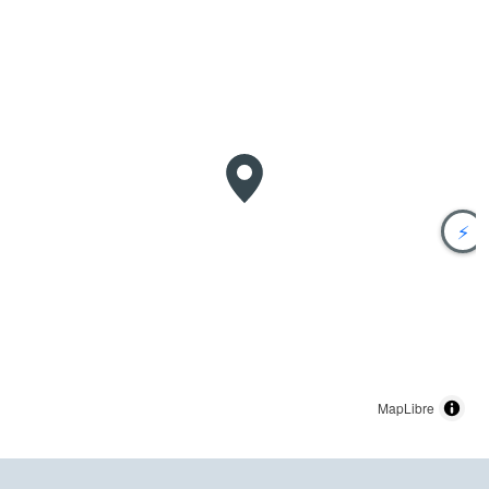
⚡
MapLibre