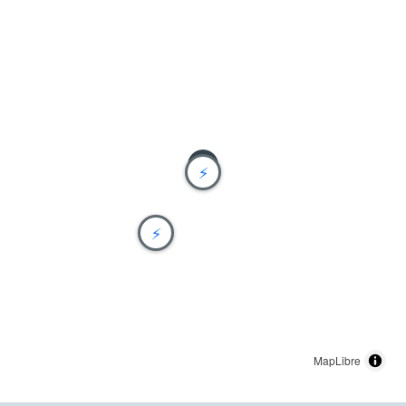
⚡
⚡
MapLibre