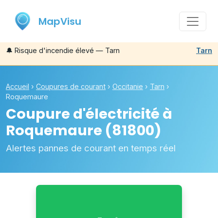
MapVisu
🔔
Risque d'incendie élevé — Tarn
Tarn
Accueil
›
Coupures de courant
›
Occitanie
›
Tarn
›
Roquemaure
Coupure d'électricité à
Roquemaure
(81800)
Alertes pannes de courant en temps réel