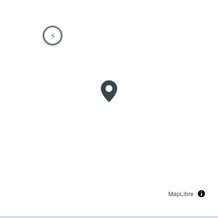
⚡
MapLibre