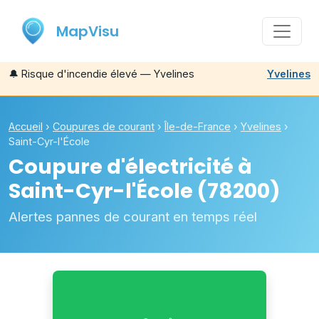
MapVisu
🔔
Risque d'incendie élevé — Yvelines
Yvelines
Accueil
›
Coupures de courant
›
Île-de-France
›
Yvelines
›
Saint-Cyr-l'École
Coupure d'électricité à
Saint-Cyr-l'École
(78200)
Alertes pannes de courant en temps réel