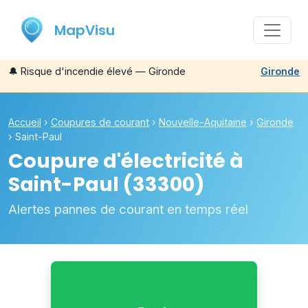
MapVisu
🔔
Risque d'incendie élevé — Gironde
Gironde
Accueil
›
Coupures de courant
›
Nouvelle-Aquitaine
›
Gironde
›
Saint-Paul
Coupure d'électricité à
Saint-Paul
(33300)
Alertes pannes de courant en temps réel