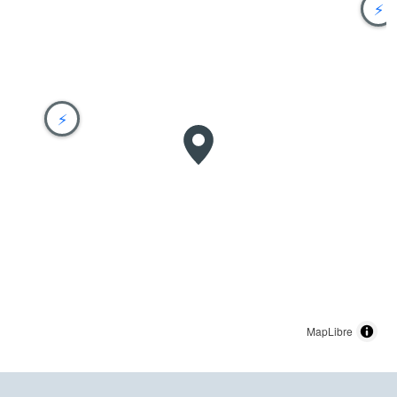
⚡
⚡
MapLibre