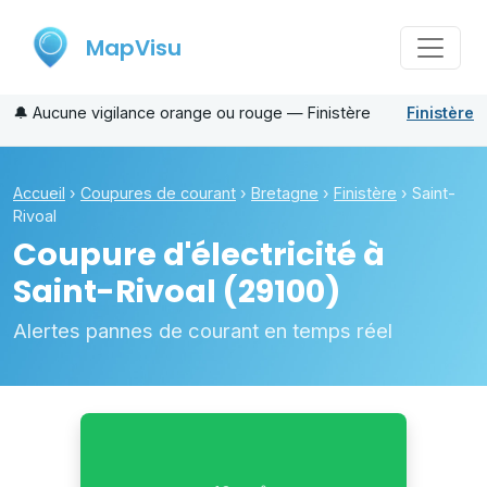
MapVisu
🔔
Aucune vigilance orange ou rouge — Finistère
Finistère
Accueil
›
Coupures de courant
›
Bretagne
›
Finistère
›
Saint-
Rivoal
Coupure d'électricité à
Saint-Rivoal
(29100)
Alertes pannes de courant en temps réel