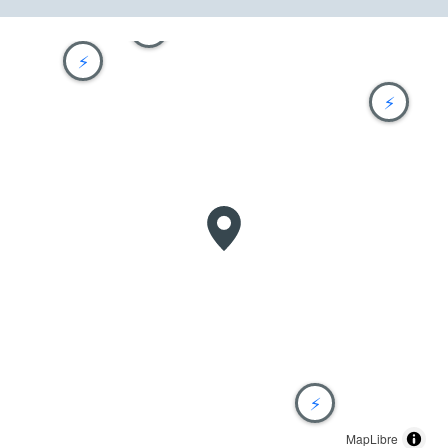
⚡
⚡
⚡
⚡
MapLibre