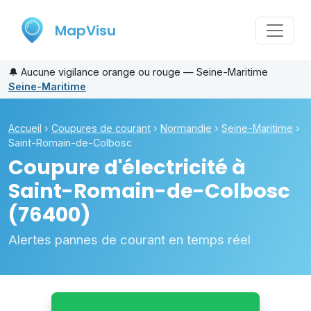
MapVisu
🔔
Aucune vigilance orange ou rouge — Seine-Maritime
Seine-Maritime
Accueil
›
Coupures de courant
›
Normandie
›
Seine-Maritime
›
Saint-Romain-de-Colbosc
Coupure d'électricité à
Saint-Romain-de-Colbosc
(76400)
Alertes pannes de courant en temps réel