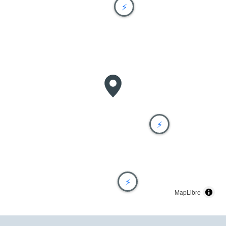
⚡
⚡
⚡
MapLibre