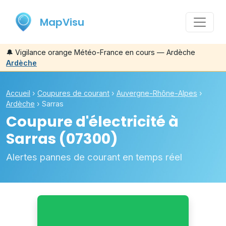
MapVisu
🔔
Vigilance orange Météo-France en cours — Ardèche
Ardèche
Accueil
›
Coupures de courant
›
Auvergne-Rhône-Alpes
›
Ardèche
›
Sarras
Coupure d'électricité à
Sarras
(07300)
Alertes pannes de courant en temps réel