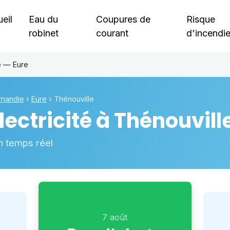
eil
Eau du
Coupures de
Risque
robinet
courant
d'incendi
e — Eure
mandie
›
Eure
›
Thénouville
ectricité à
Thénouvill
n temps réel
7 août