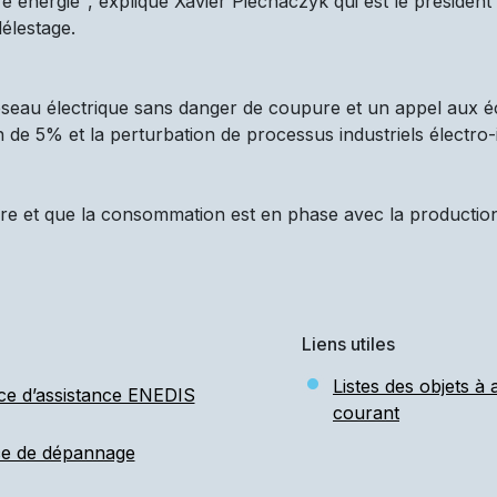
 énergie", explique Xavier Piechaczyk qui est le président d
élestage.
réseau électrique sans danger de coupure et un appel aux é
n de 5% et la perturbation de processus industriels électro-
re et que la consommation est en phase avec la production d
Liens utiles
Listes des objets à
ce d’assistance ENEDIS
courant
ce de dépannage