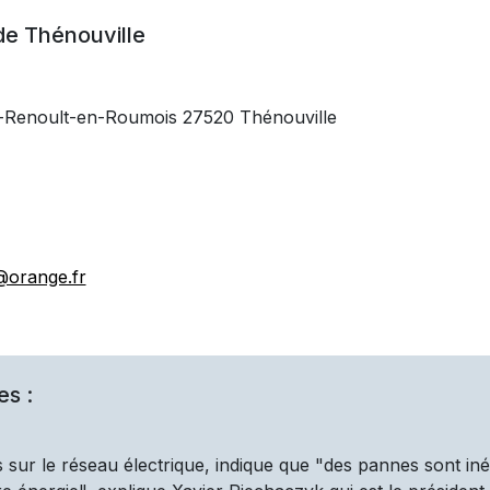
 de
Thénouville
c-Renoult-en-Roumois 27520 Thénouville
@orange.fr
es :
 sur le réseau électrique, indique que "des pannes sont iné