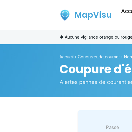
Accu
MapVisu
🔔
Aucune vigilance orange ou roug
Accueil
›
Coupures de courant
›
Nor
Coupure d'él
Alertes pannes de courant e
Passé