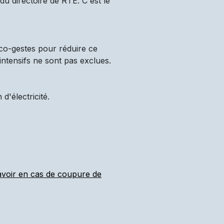
u directoire de RTE. C'est le
co-gestes pour réduire ce
intensifs ne sont pas exclues.
'électricité.
 avoir en cas de coupure de