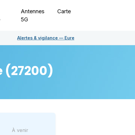
Antennes
Carte
e
5G
Alertes & vigilance —
Eure
e
(27200)
À venir