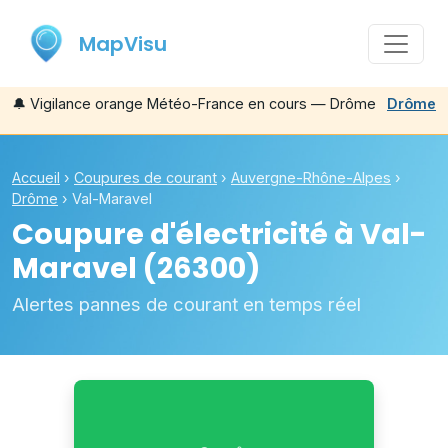
MapVisu
🔔
Vigilance orange Météo-France en cours — Drôme
Drôme
Accueil
›
Coupures de courant
›
Auvergne-Rhône-Alpes
›
Drôme
›
Val-Maravel
Coupure d'électricité à
Val-
Maravel
(26300)
Alertes pannes de courant en temps réel