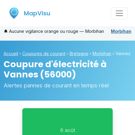
MapVisu
🔔
Aucune vigilance orange ou rouge — Morbihan
Morbihan
Accueil
›
Coupures de courant
›
Bretagne
›
Morbihan
›
Vannes
Coupure d'électricité à
Vannes
(56000)
Alertes pannes de courant en temps réel
6 août