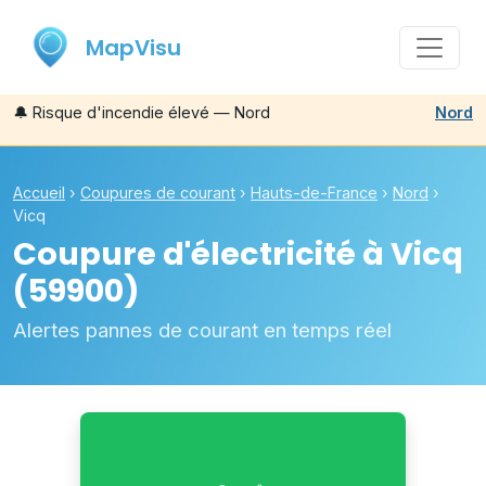
MapVisu
🔔
Risque d'incendie élevé — Nord
Nord
Accueil
›
Coupures de courant
›
Hauts-de-France
›
Nord
›
Vicq
Coupure d'électricité à
Vicq
(59900)
Alertes pannes de courant en temps réel