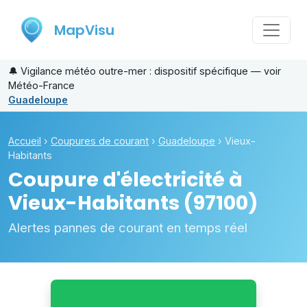
MapVisu
🔔
Vigilance météo outre-mer : dispositif spécifique — voir
Météo-France
Guadeloupe
Accueil
›
Coupures de courant
›
Guadeloupe
›
Vieux-
Habitants
Coupure d'électricité à
Vieux-Habitants
(97100)
Alertes pannes de courant en temps réel