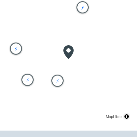
⚡
⚡
⚡
⚡
MapLibre