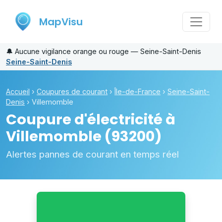
MapVisu
🔔
Aucune vigilance orange ou rouge — Seine-Saint-Denis
Seine-Saint-Denis
Accueil
›
Coupures de courant
›
Île-de-France
›
Seine-Saint-
Denis
›
Villemomble
Coupure d'électricité à
Villemomble
(93200)
Alertes pannes de courant en temps réel