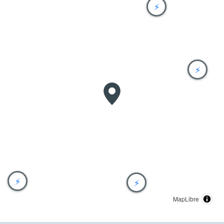
⚡
⚡
⚡
⚡
MapLibre