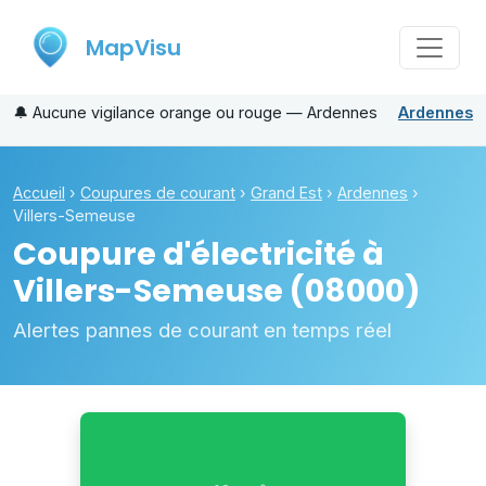
MapVisu
🔔
Aucune vigilance orange ou rouge — Ardennes
Ardennes
Accueil
›
Coupures de courant
›
Grand Est
›
Ardennes
›
Villers-Semeuse
Coupure d'électricité à
Villers-Semeuse
(08000)
Alertes pannes de courant en temps réel