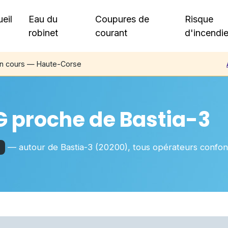
eil
Eau du
Coupures de
Risque
robinet
courant
d'incendi
en cours — Haute-Corse
G proche de
Bastia-3
— autour de
Bastia-3
(20200)
, tous opérateurs confo