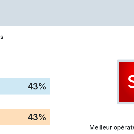
s
43
%
43
%
Meilleur opérat