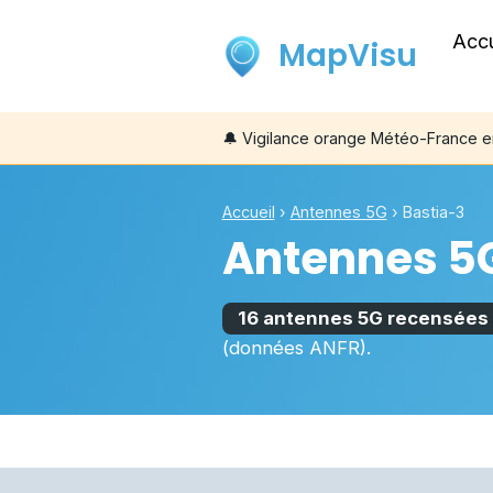
Accu
MapVisu
🔔
Vigilance orange Météo-France 
Accueil
›
Antennes 5G
›
Bastia-3
Antennes 5
16 antennes 5G recensées
(données ANFR).