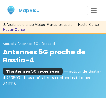
MapVisu
🔔
Vigilance orange Météo-France en cours — Haute-Corse
Haute-Corse
Accueil
›
Antennes 5G
›
Bastia-4
Antennes 5G proche de
Bastia-4
11 antennes 5G recensées
— autour de
Bastia-
4
(20600)
, tous opérateurs confondus (données
ANFR).