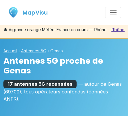
MapVisu
🔔
Vigilance orange Météo-France en cours — Rhône
Rhône
Accueil
›
Antennes 5G
›
Genas
Antennes 5G proche de
Genas
17 antennes 5G recensées
— autour de
Genas
(69700)
, tous opérateurs confondus (données
ANFR).