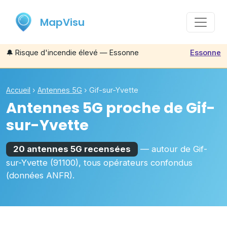
MapVisu
🔔
Risque d'incendie élevé — Essonne
Essonne
Accueil
›
Antennes 5G
›
Gif-sur-Yvette
Antennes 5G proche de
Gif-
sur-Yvette
20 antennes 5G recensées
— autour de
Gif-
sur-Yvette
(91100)
, tous opérateurs confondus
(données ANFR).