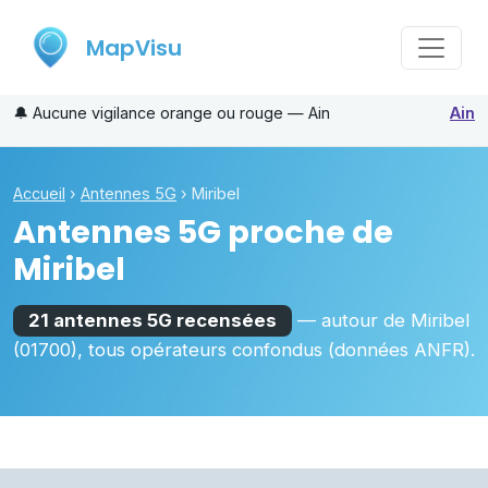
MapVisu
🔔
Aucune vigilance orange ou rouge — Ain
Ain
Accueil
›
Antennes 5G
›
Miribel
Antennes 5G proche de
Miribel
21 antennes 5G recensées
— autour de
Miribel
(01700)
, tous opérateurs confondus (données ANFR).