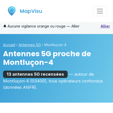
MapVisu
🔔
Aucune vigilance orange ou rouge — Allier
Allier
Accueil
›
Antennes 5G
›
Montluçon-4
Antennes 5G proche de
Montluçon-4
13 antennes 5G recensées
— autour de
Montluçon-4
(03400)
, tous opérateurs confondus
(données ANFR).