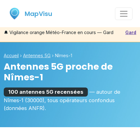
MapVisu
🔔
Vigilance orange Météo-France en cours — Gard
Gard
Accueil
›
Antennes 5G
›
Nîmes-1
Antennes 5G proche de
Nîmes-1
100 antennes 5G recensées
— autour de
Nîmes-1
(30000)
, tous opérateurs confondus
(données ANFR).