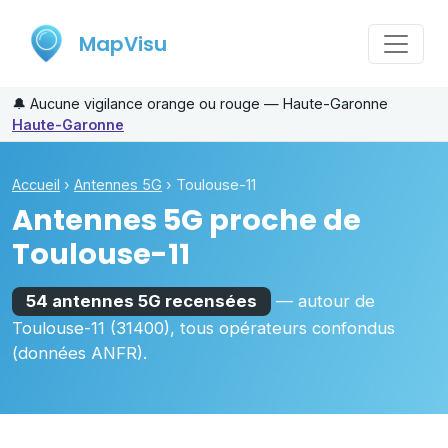
MapVisu
🔔
Aucune vigilance orange ou rouge — Haute-Garonne
Haute-Garonne
Accueil
›
Antennes 5G
›
Toulouse-11
Antennes 5G proche de
Toulouse-11
54 antennes 5G recensées
— autour de
Toulouse-11
(31400)
, tous opérateurs confondus
(données ANFR).