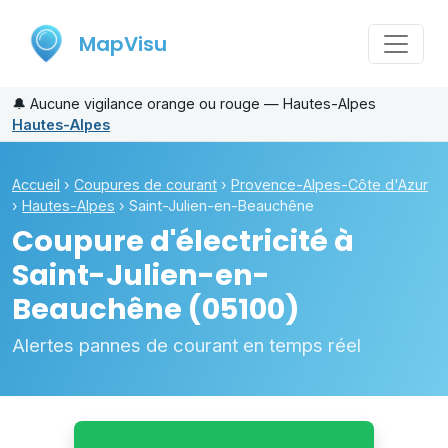
MapVisu
🔔
Aucune vigilance orange ou rouge — Hautes-Alpes
Hautes-Alpes
Accueil
›
Coupures de courant
›
Provence-Alpes-Côte d'Azur
›
Hautes-Alpes
›
Saint-Julien-en-Beauchêne
Coupure d'électricité à
Saint-Julien-en-
Beauchêne
(05100)
Alertes pannes de courant en temps réel