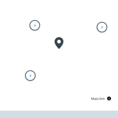
⚡
⚡
⚡
MapLibre