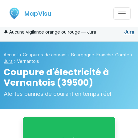
MapVisu
🔔
Aucune vigilance orange ou rouge — Jura
Jura
Accueil
›
Coupures de courant
›
Bourgogne-Franche-Comté
›
Jura
›
Vernantois
Coupure d'électricité à
Vernantois
(39500)
Alertes pannes de courant en temps réel